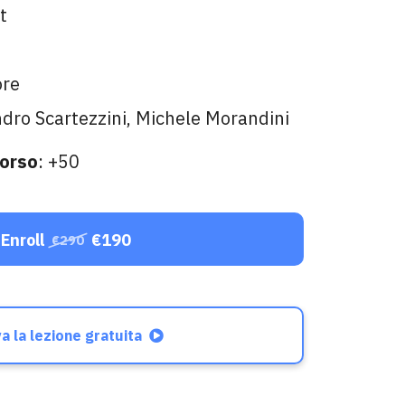
st
ore
ndro Scartezzini, Michele Morandini
corso
: +50
Enroll
€190
€290
a la lezione gratuita